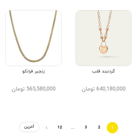
گردنبند قلب
زنجیر فرانکو
640,180,000
تومان
565,580,000
تومان
آخرین
12
3
2
...
1