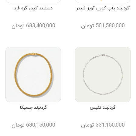
گردنبند پاپ کورن آویز شبدر
دستبند کیبل گره فرد
501,580,000
تومان
683,400,000
تومان
گردنبند تنیس
گردنبند جسیکا
331,150,000
تومان
630,150,000
تومان