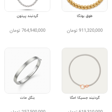
طوق بوتگا
گردنبند پیتون
911,320,000
تومان
764,940,000
تومان
گردنبند جسیکا امگا
بنگل مات