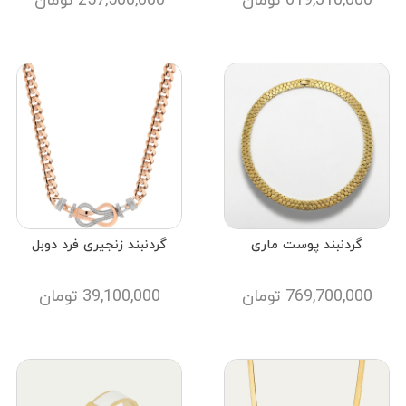
619,310,000
تومان
257,500,000
تومان
گردنبند پوست ماری
گردنبند زنجیری فرد دوبل
769,700,000
تومان
39,100,000
تومان