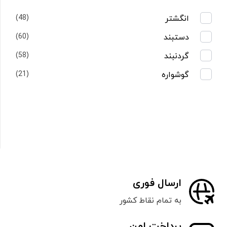
انگشتر
(48)
دستبند
(60)
گردنبند
(58)
گوشواره
(21)
ارسال فوری
به تمام نقاط کشور
پرداخت امن