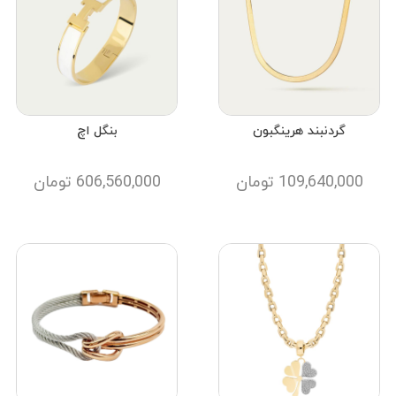
گردنبند هرینگبون
بنگل اچ
109,640,000
تومان
606,560,000
تومان