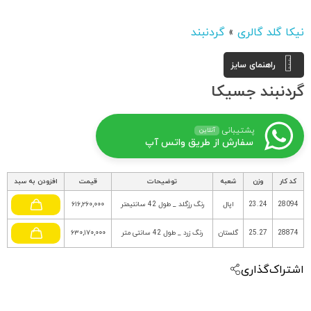
نیکا گلد گالری
»
گردنبند
راهنمای سایز
گردنبند جسیکا
پشتیبانی
آنلاین
سفارش از طریق واتس آپ
کد کار
وزن
شعبه
توضیحات
قیمت
افزودن به سبد
28094
23.24
اپال
رنگ رزگلد _ طول 42 سانتیمتر
۶۱۶,۲۶۰,۰۰۰
28874
25.27
گلستان
رنگ زرد _ طول 42 سانتی متر
۶۳۰,۱۷۰,۰۰۰
اشتراک‌گذاری