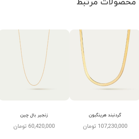
محصولات مرتبط
گردنبند هرینگبون
زنجیر بال چین
107,230,000
تومان
60,420,000
تومان