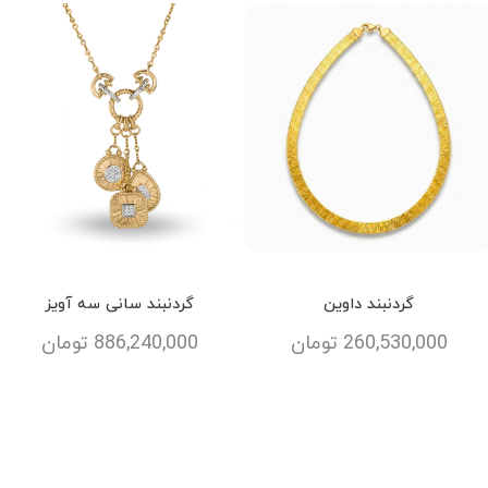
گردنبند داوین
گردنبند سانی سه آویز
260,530,000
تومان
886,240,000
تومان