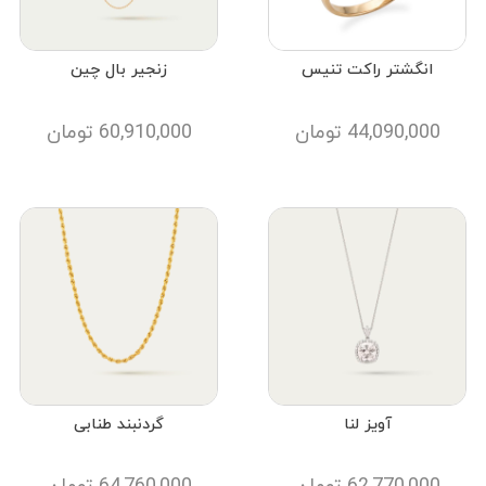
انگشتر راکت تنیس
زنجیر بال چین
44,090,000
تومان
60,910,000
تومان
آویز لنا
گردنبند طنابی