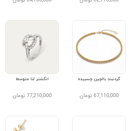
62,770,000
تومان
64,760,000
تومان
گردنبند بالچین چسبیده
انگشتر لنا متوسط
67,110,000
تومان
77,210,000
تومان