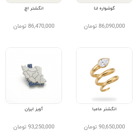
گوشواره لنا
انگشتر اچ
86,090,000
تومان
86,470,000
تومان
انگشتر مامبا
آویز ایران
90,650,000
تومان
93,250,000
تومان