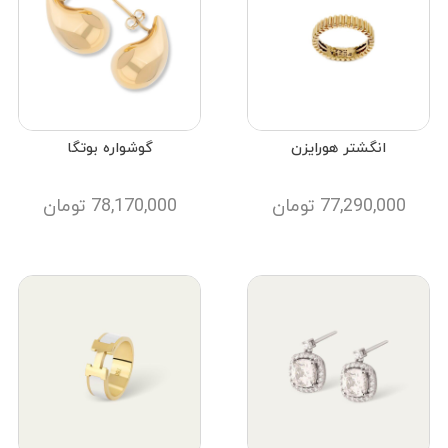
انگشتر هورایزن
گوشواره بوتگا
77,290,000
تومان
78,170,000
تومان