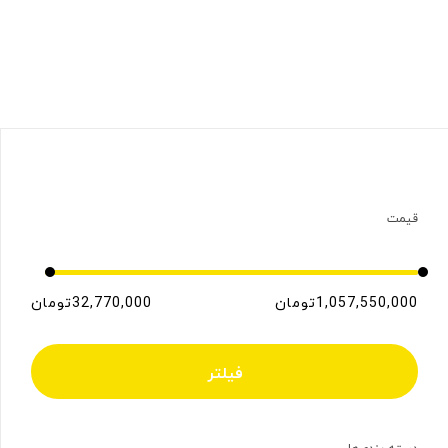
قیمت
1,057,550,000تومان
32,770,000تومان
فیلتر