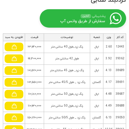
گردنبند طنابی
پشتیبانی
آنلاین
سفارش از طریق واتس آپ
کد کار
وزن
شعبه
توضیحات
قیمت
افزودن به سبد
12443
2.60
اپال
رنگ زرد_طول 40 سانتی متر
۶۳,۹۴۰,۰۰۰
39362
3.92
اپال
طول 42 سانتتی متر
۹۶,۴۰۰,۰۰۰
38689
4.13
اپال
رنگ زرد_ طول 45 سانتای متر
۱۰۱,۵۷۰,۰۰۰
38691
4.17
گلستان
رنگ زرد _ طول 45/5 سانتی متر
۱۰۲,۵۵۰,۰۰۰
38687
4.48
اپال
رنگ زرد_طول 50 سانتی متر
۱۱۰,۱۸۰,۰۰۰
38688
4.49
اپال
رنگ زرد_طول 50 سانتی متر
۱۱۰,۹۳۰,۰۰۰
39050
6.13
گلستان
رنگ زرد _ طول 50/5 سانتی متر
۱۵۰,۷۶۰,۰۰۰