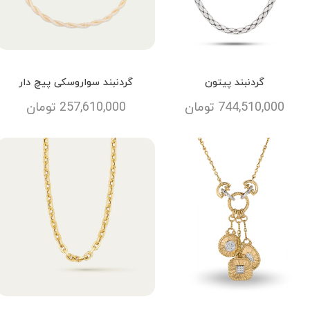
گردنبند پیتون
گردنبند سواروسکی پیچ دار
744,510,000
تومان
257,610,000
تومان