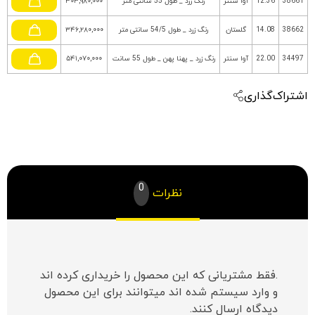
38661
12.36
آوا سنتر
رنگ زرد _ طول 55 سانتی متر
۳۰۳,۹۸۰,۰۰۰
38662
14.08
گلستان
رنگ زرد _ طول 54/5 سانتی متر
۳۴۶,۲۸۰,۰۰۰
34497
22.00
آوا سنتر
رنگ زرد _ پهنا پهن _ طول 55 سانت
۵۴۱,۰۷۰,۰۰۰
اشتراک‌گذاری
0
نظرات
.فقط مشتریانی که این محصول را خریداری کرده اند
و وارد سیستم شده اند میتوانند برای این محصول
دیدگاه ارسال کنند.