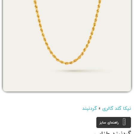
نیکا گلد گالری
»
گردنبند
راهنمای سایز