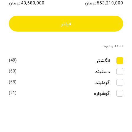
553,210,000تومان
43,680,000تومان
فیلتر
دسته بندی‌ها
انگشتر
(49)
دستبند
(60)
گردنبند
(58)
گوشواره
(21)