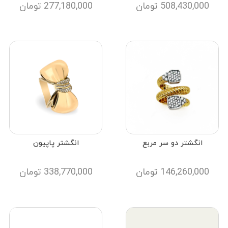
508,430,000
تومان
277,180,000
تومان
انگشتر دو سر مربع
انگشتر پاپیون
146,260,000
تومان
338,770,000
تومان