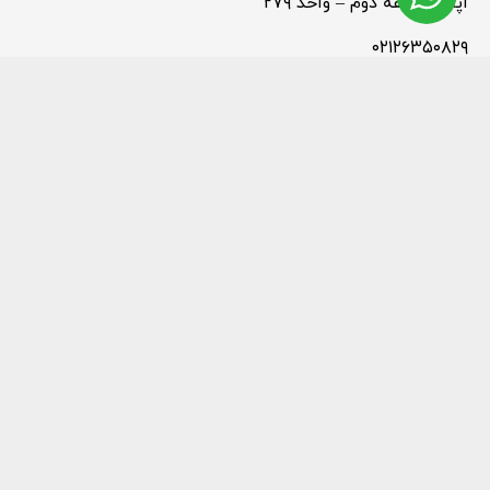
اپال – طبقه دوم – واحد ۲۷۹
۰۲۱۲۶۳۵۰۸۲۹
شعبه آواسنتر
خیابان موحد دانش (اقدسیه) – مجتمع تجاری آوا پلت –
طبقه منفی یک – واحد B14
۰۲۱۲۶۴۵۵۳۱۲
© 2025 - تمامی حقوق برای گالری طلا نیکا، محفوظ است