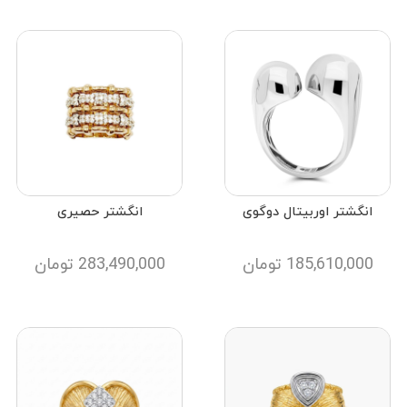
انگشتر اوربیتال دوگوی
انگشتر حصیری
185,610,000
تومان
283,490,000
تومان