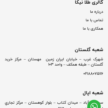
گالری طلا نیکا
درباره ما
تماس با ما
همکاری با ما
شعبه گلستان
شهرک غرب – خیابان ایران زمین مهستان – مرکز خرید
گلستان – طبقه همکف – واحد ۱۰۳
۰۲۱۸۸۰۷۵۱۱۶
شعبه اپال
سعادت آباد – ميدان كتاب – بلوار كوهستان – مركز تجاري