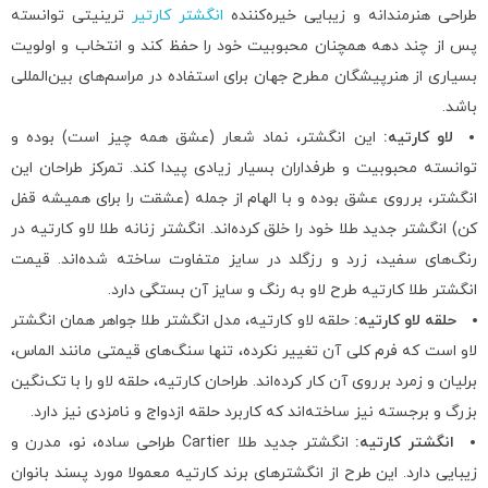
طراحی هنرمندانه و زیبایی خیره‌کننده
انگشتر کارتیر
ترینیتی توانسته
پس از چند دهه همچنان محبوبیت خود را حفظ کند و انتخاب و اولویت
بسیاری از هنرپیشگان مطرح جهان برای استفاده در مراسم‌های بین‌المللی
باشد.
لاو کارتیه:
این انگشتر، نماد شعار (عشق همه چیز است) بوده و
توانسته محبوبیت و طرفداران بسیار زیادی پیدا کند. تمرکز طراحان این
انگشتر، برروی عشق بوده و با الهام از جمله (عشقت را برای همیشه قفل
کن) انگشتر جدید طلا خود را خلق کرده‌اند. انگشتر زنانه طلا لاو کارتیه در
رنگ‌های سفید، زرد و رزگلد در سایز متفاوت ساخته شده‌اند. قیمت
انگشتر طلا کارتیه طرح لاو به رنگ و سایز آن بستگی دارد.
حلقه لاو کارتیه:
حلقه لاو کارتیه، مدل انگشتر طلا جواهر همان انگشتر
لاو است که فرم کلی آن تغییر نکرده، تنها سنگ‌های قیمتی مانند الماس،
برلیان و زمرد برروی آن کار کرده‌اند. طراحان کارتیه، حلقه لاو را با تک‌نگین
بزرگ و برجسته نیز ساخته‌اند که کاربرد حلقه ازدواج و نامزدی نیز دارد.
انگشتر کارتیه:
انگشتر جدید طلا Cartier طراحی ساده، نو، مدرن و
زیبایی دارد. این طرح از انگشترهای برند کارتیه معمولا مورد پسند بانوان