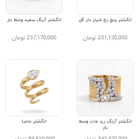
انگشتر پنج رج شیار دار گل
انگشتر آرنگ سفید وسط باز
231,130,000
تومان
237,170,000
تومان
انگشتر آرنگ زرد مات وسط
انگشتر مامبا
باز