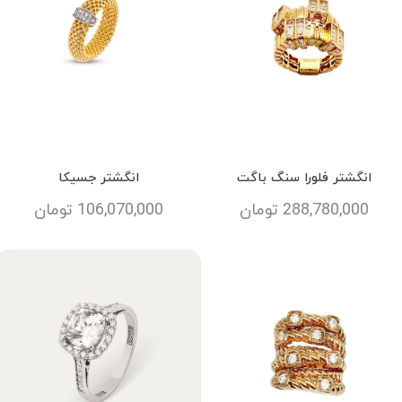
انگشتر فلورا سنگ باگت
انگشتر جسیکا
288,780,000
تومان
106,070,000
تومان