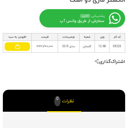
انگشتر ماری دو اشک
پشتیبانی
آنلاین
سفارش از طریق واتس آپ
کد کار
وزن
شعبه
توضیحات
قیمت
افزودن به سبد
38223
12.68
گلستان
سایز 53/5
۳۳۳,۳۶۰,۰۰۰
اشتراک‌گذاری
0
نظرات