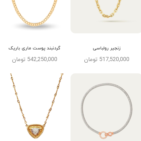
زنجیر رولباسی
گردنبند پوست ماری باریک
517,520,000
تومان
542,250,000
تومان