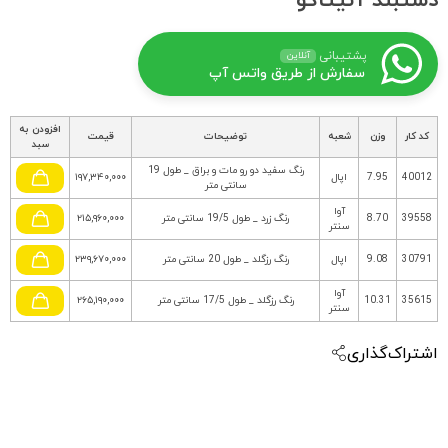
دستبند آنیتاکو
پشتیبانی
آنلاین
سفارش از طریق واتس آپ
افزودن به
کد کار
وزن
شعبه
توضیحات
قیمت
سبد
رنگ سفید دو رو مات و براق _ طول 19
40012
7.95
اپال
۱۹۷,۳۴۰,۰۰۰
سانتی متر
آوا
39558
8.70
رنگ زرد _ طول 19/5 سانتی متر
۲۱۵,۹۶۰,۰۰۰
سنتر
30791
9.08
اپال
رنگ رزگلد _ طول 20 سانتی متر
۲۳۹,۶۷۰,۰۰۰
آوا
35615
10.31
رنگ رزگلد _ طول 17/5 سانتی متر
۲۶۵,۱۹۰,۰۰۰
سنتر
اشتراک‌گذاری