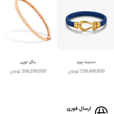
دستبند چرم
بنگل توپی
258,490,000
تومان
206,200,000
تومان
ارسال فوری