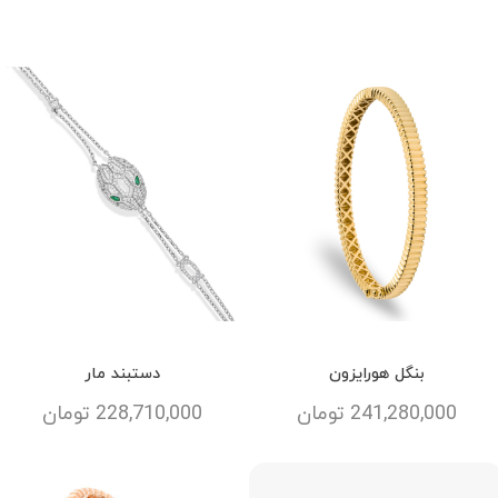
بنگل هورایزون
دستبند مار
241,280,000
تومان
228,710,000
تومان