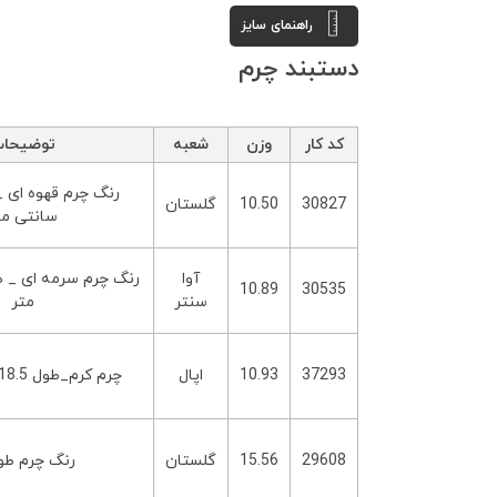
راهنمای سایز
دستبند چرم
کد کار
وزن
شعبه
توضیحا
30827
10.50
گلستان
سانتی مت
آوا
10.89
30535
سنتر
متر
37293
10.93
اپال
چرم کرم_طول 18.5 سانتی متر
29608
15.56
گلستان
رنگ چرم ط