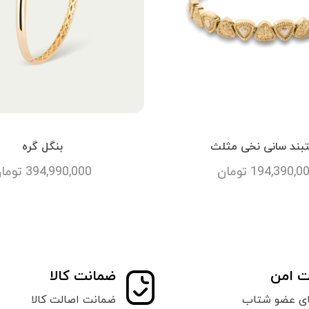
بند سانی نخی مثلث
بنگل گره
194,390,0
تومان
394,990,000
توما
ت امن
ضمانت کالا
ای عضو شتاب
ضمانت اصالت کالا