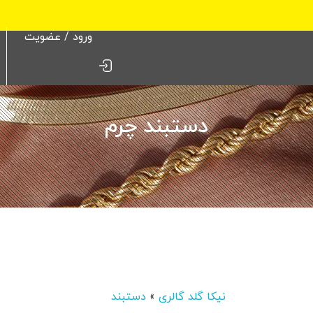
ورود / عضویت
دستبند چرم
نیکا گلد گالری
»
دستبند