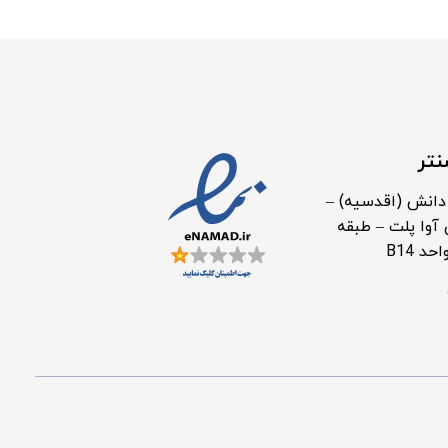
نتر
دانش (اقدسیه) –
آوا پلت – طبقه
د B14