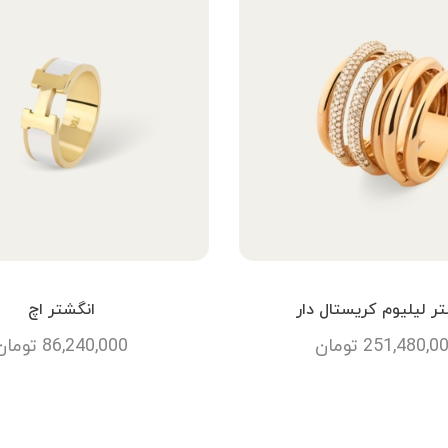
ر لیلیوم کریستال دار
انگشتر اچ
251,480,0
تومان
86,240,000
تومان