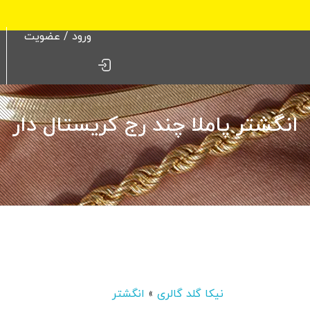
ورود / عضویت
انگشتر پاملا چند رج کریستال دار
نیکا گلد گالری
»
انگشتر