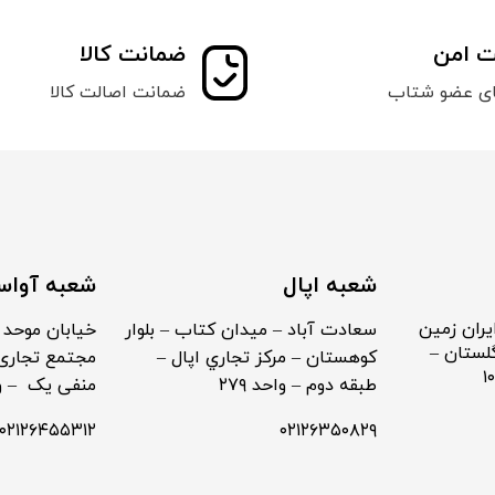
ت امن
ضمانت کالا
ای عضو شتاب
ضمانت اصالت کالا
شعبه اپال
شعبه آواس
یران زمین
سعادت آباد – ميدان كتاب – بلوار
خیابان موحد 
لستان –
كوهستان – مركز تجاري اپال –
مجتمع تجاری 
طبقه دوم – واحد ۲۷۹
منفی یک – واح
۰۲۱۲۶۴۵۵۳۱۲
۰۲۱۲۶۳۵۰۸۲۹