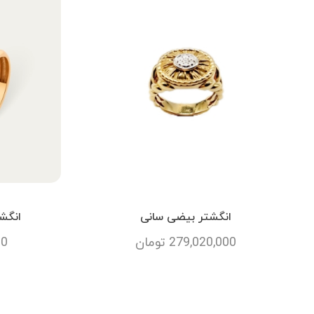
انگشتر بیضی سانی
انگشت
279,020,000
تومان
00