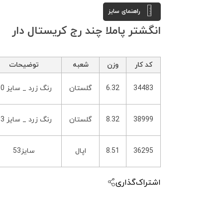
راهنمای سایز
انگشتر پاملا چند رج کریستال دار
کد کار
وزن
شعبه
توضیحات
34483
6.32
گلستان
رنگ زرد _ سایز 50
38999
8.32
گلستان
رنگ زرد _ سایز 53
36295
8.51
اپال
سایز53
اشتراک‌گذاری