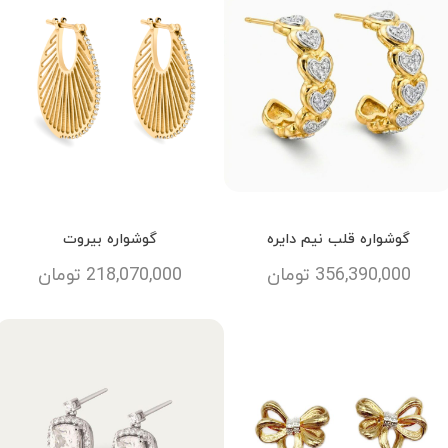
گوشواره قلب نیم دایره
گوشواره بیروت
356,390,000
تومان
218,070,000
تومان