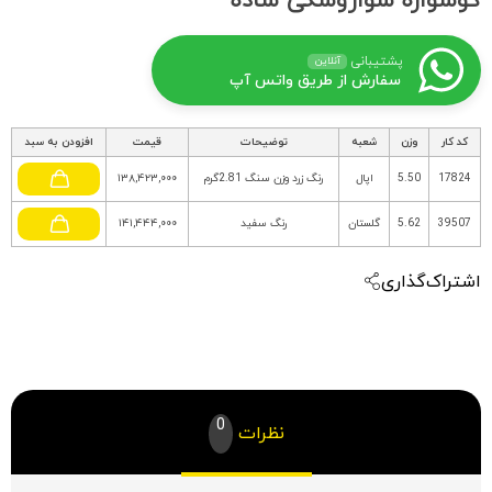
گوشواره سواروسکی ساده
پشتیبانی
آنلاین
سفارش از طریق واتس آپ
کد کار
وزن
شعبه
توضیحات
قیمت
افزودن به سبد
17824
5.50
اپال
رنگ زرد وزن سنگ 2.81گرم
۱۳۸,۴۲۳,۰۰۰
39507
5.62
گلستان
رنگ سفید
۱۴۱,۴۴۴,۰۰۰
اشتراک‌گذاری
0
نظرات