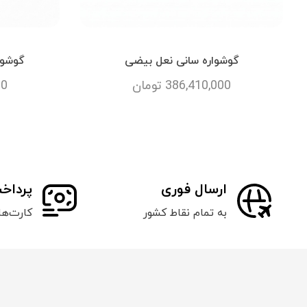
گوشواره سانی نعل بیضی
گوشوا
386,410,000
تومان
00
ارسال فوری
پرداخ
به تمام نقاط کشور
کارت‌ه