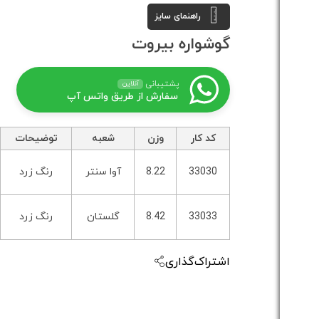
راهنمای سایز
گوشواره بیروت
پشتیبانی
آنلاین
سفارش از طریق واتس آپ
کد کار
وزن
شعبه
توضیحات
33030
8.22
آوا سنتر
رنگ زرد
33033
8.42
گلستان
رنگ زرد
اشتراک‌گذاری