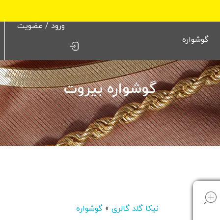
ورود / عضویت
گوشواره
گوشواره بیروت
open
نیکا گلد گالری
»
گوشواره