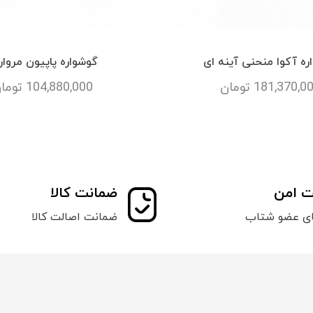
ره آکوا منحنی آینه ای
گوشواره پاپیون مروار
181,370,0
تومان
104,880,000
توما
ت امن
ضمانت کالا
ای عضو شتاب
ضمانت اصالت کالا