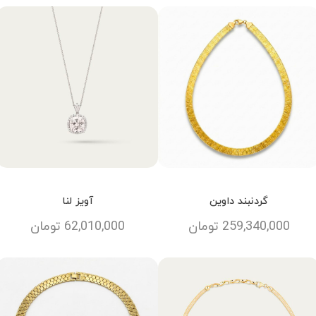
گردنبند داوین
آویز لنا
259,340,000
تومان
62,010,000
تومان