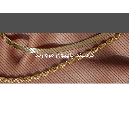
نیکا گلد گالری
گردنبند پاپیون مروارید