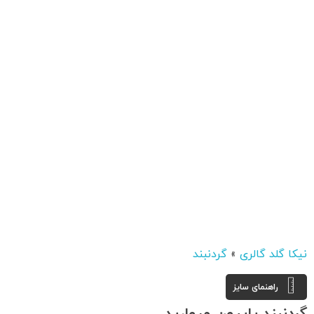
نیکا گلد گالری
»
گردنبند
راهنمای سایز