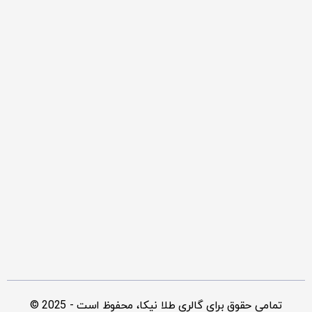
۰۲۱۲۶۳۵۰۸۲۹
شعبه آواسنتر
خیابان موحد دانش (اقدسیه) – مجتمع تجاری آوا پلت –
طبقه منفی یک – واحد B14
۰۲۱۲۶۴۵۵۳۱۲
© 2025 - تمامی حقوق برای گالری طلا نیکا، محفوظ است