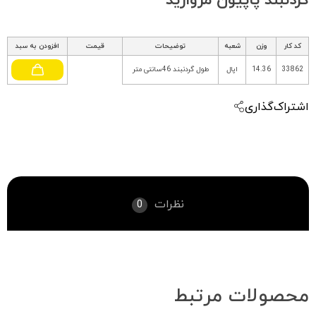
گردنبند پاپیون مروارید
کد کار
وزن
شعبه
توضیحات
قیمت
افزودن به سبد
33862
14.36
اپال
طول گردنبند 46سانتی متر
اشتراک‌گذاری
نظرات
0
محصولات مرتبط