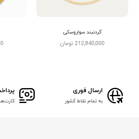
گردنبند سواروسکی
212,840,000
تومان
00
ارسال فوری
پرداخ
به تمام نقاط کشور
کارت‌ه