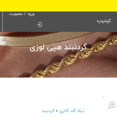
ورود / عضویت
گوشواره
گردنبند هپی لوزی
open
نیکا گلد گالری
»
گردنبند