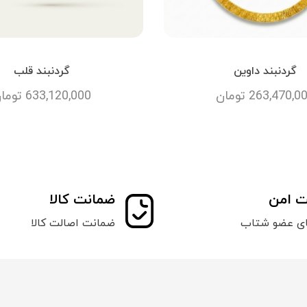
گردنبند داوین
گردنبند قلب
263,470,0
تومان
633,120,000
توما
ت امن
ضمانت کالا
ای عضو شتاب
ضمانت اصالت کالا