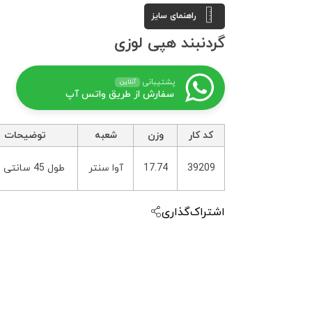
راهنمای سایز
گردنبند هپی لوزی
پشتیبانی
آنلاین
سفارش از طریق واتس آپ
کد کار
وزن
شعبه
توضیحات
39209
17.74
آوا سنتر
طول 45 سانتی متر
اشتراک‌گذاری