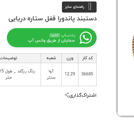
راهنمای سایز
دستبند پاندورا قفل ستاره دریایی
پشتیبانی
آنلاین
سفارش از طریق واتس آپ
کد کار
وزن
شعبه
توضیحات
آوا
12.29
36685
سنتر
متر
اشتراک‌گذاری