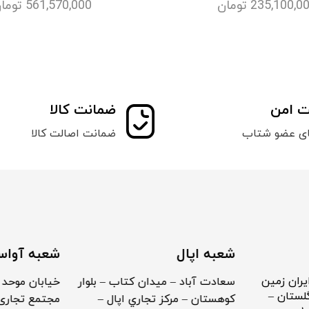
235,100,0
تومان
561,570,000
توما
ت امن
ضمانت کالا
ای عضو شتاب
ضمانت اصالت کالا
شعبه اپال
شعبه آواس
یران زمین
سعادت آباد – ميدان كتاب – بلوار
خیابان موحد 
لستان –
كوهستان – مركز تجاري اپال –
مجتمع تجاری 