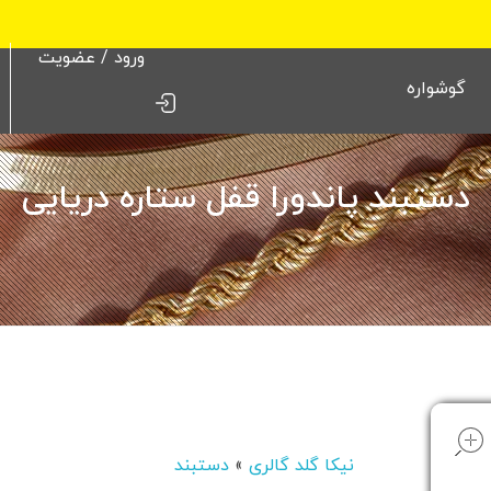
ورود / عضویت
گوشواره
دستبند پاندورا قفل ستاره دریایی
open
نیکا گلد گالری
»
دستبند