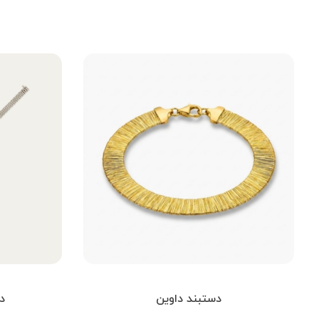
دستبند داوین
د