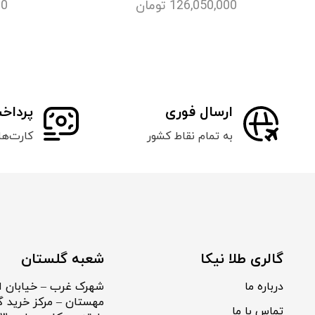
126,050,000
تومان
00
ارسال فوری
پرداخ
به تمام نقاط کشور
کارت‌ه
گالری طلا نیکا
شعبه گلستان
درباره ما
شهرک غرب – خیابان ا
مهستان – مرکز خرید گ
تماس با ما