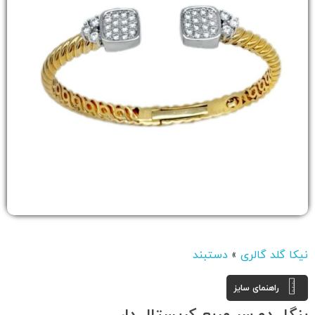
نیکا گلد گالری
»
دستبند
راهنمای سایز