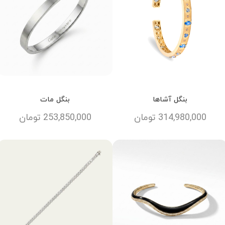
بنگل آشاها
بنگل مات
314,980,000
تومان
253,850,000
تومان