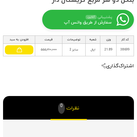
بنگل دو سر مربع کریستال دار
پشتیبانی
آنلاین
سفارش از طریق واتس آپ
کد کار
وزن
شعبه
توضیحات
قیمت
افزودن به سبد
38699
21.89
اپال
سایز 2
۵۵۵,۲۶۰,۰۰۰
اشتراک‌گذاری
0
نظرات