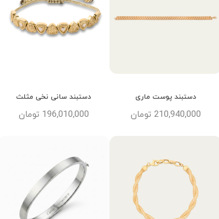
دستبند پوست ماری
دستبند سانی نخی مثلث
210,940,000
تومان
196,010,000
تومان