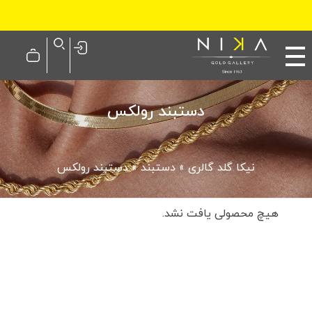
نیکا گلد گالری
دستبند رولکس
نیکا گلد گالری
»
دستبند
»
دستبند رولکس
هیچ محصولی یافت نشد.